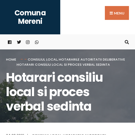
Search
Skip
Comuna
for:
to
MENU
Mereni
content
HOME
CONSILIUL LOCAL
,
HOTARARILE AUTORITATII DELIBERATIVE
HOTARARI CONSILIU LOCAL SI PROCES VERBAL SEDINTA
Hotarari consiliu
local si proces
verbal sedinta