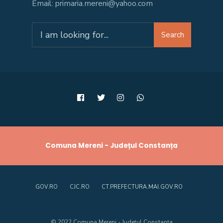
Email: primaria.mereni@yahoo.com
Search
Search
for:
Comuna Mereni - Județul Constanța
GOV.RO
CJC.RO
CT.PREFECTURA.MAI.GOV.RO
© 2022 Comuna Mereni - Județul Constanța