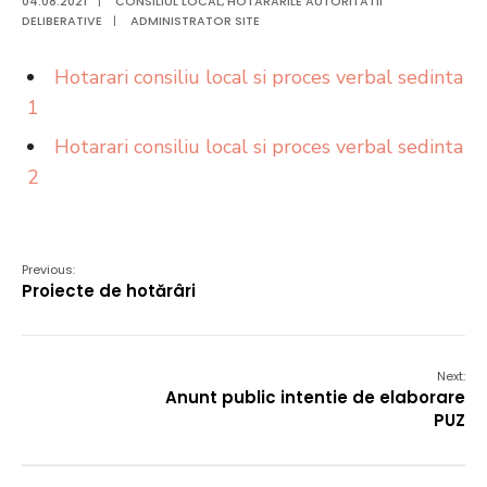
04.08.2021
|
CONSILIUL LOCAL
,
HOTARARILE AUTORITATII
DELIBERATIVE
|
ADMINISTRATOR SITE
Hotarari consiliu local si proces verbal sedinta
1
Hotarari consiliu local si proces verbal sedinta
2
Previous:
Proiecte de hotărâri
Next:
Anunt public intentie de elaborare
PUZ