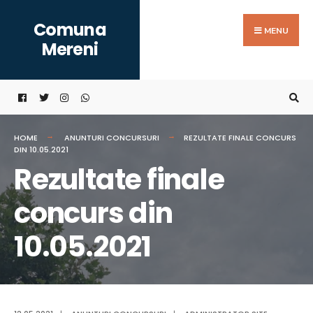
Search
Skip
Comuna
for:
to
MENU
Mereni
content
HOME
ANUNTURI CONCURSURI
REZULTATE FINALE CONCURS
DIN 10.05.2021
Rezultate finale
concurs din
10.05.2021