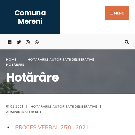
Search
Skip
Comuna
for:
to
MENU
Mereni
content
HOME
HOTARARILE AUTORITATII DELIBERATIVE
HOTĂRÂRE
Hotărâre
01.02.2021
|
HOTARARILE AUTORITATII DELIBERATIVE
|
ADMINISTRATOR SITE
PROCES VERBAL 25.01.2021