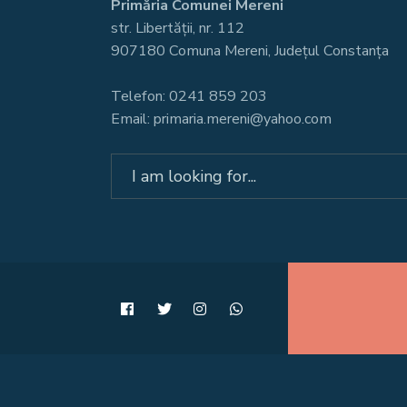
Primăria Comunei Mereni
str. Libertății, nr. 112
907180 Comuna Mereni, Județul Constanța
Telefon: 0241 859 203
Email: primaria.mereni@yahoo.com
Search
for: