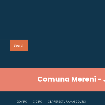
Search
Comuna Mereni - 
GOV.RO
CJC.RO
CT.PREFECTURA.MAI.GOV.RO