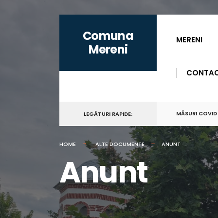
for:
Skip
Comuna
to
MERENI
Mereni
content
CONTA
MĂSURI COVID
LEGĂTURI RAPIDE:
HOME
ALTE DOCUMENTE
ANUNT
Anunt