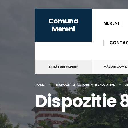
for:
Skip
Comuna
to
MERENI
Mereni
content
CONTA
MĂSURI COVID
LEGĂTURI RAPIDE:
HOME
DISPOZITIILE AUTORITATII EXECUTIVE
D
Dispozitie 