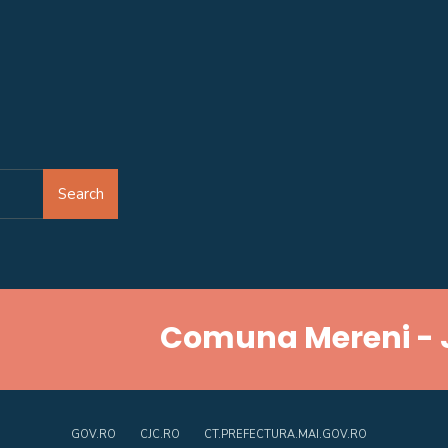
Search
Comuna Mereni - 
GOV.RO
CJC.RO
CT.PREFECTURA.MAI.GOV.RO