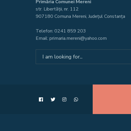
Primăria Comunei Mereni
str. Libertății, nr. 112
907180 Comuna Mereni, Județul Constanța
Telefon: 0241 859 203
Email: primaria.mereni@yahoo.com
Search
for: