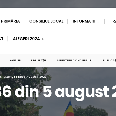
PRIMĂRIA
CONSILIUL LOCAL
INFORMAȚII
TR
CT
ALEGERI 2024
AVIZIER
LEGISLAȚIE
ANUNTURI CONCURSURI
PUBLICAȚ
ISPOZITIE 86 DIN 5 AUGUST 2020
86 din 5 august