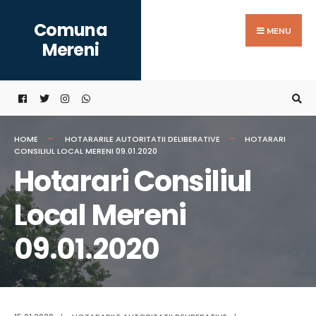
Search
Skip
Comuna
for:
to
MENU
Mereni
content
HOME
HOTARARILE AUTORITATII DELIBERATIVE
HOTARARI
CONSILIUL LOCAL MERENI 09.01.2020
Hotarari Consiliul
Local Mereni
09.01.2020