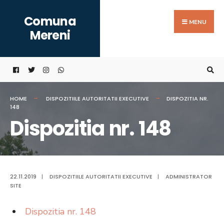
Search
Skip
Comuna
for:
to
MENU
Mereni
content
HOME
DISPOZITIILE AUTORITATII EXECUTIVE
DISPOZITIA NR.
148
Dispozitia nr. 148
22.11.2019
|
DISPOZITIILE AUTORITATII EXECUTIVE
|
ADMINISTRATOR
SITE
Dispozitia nr. 148