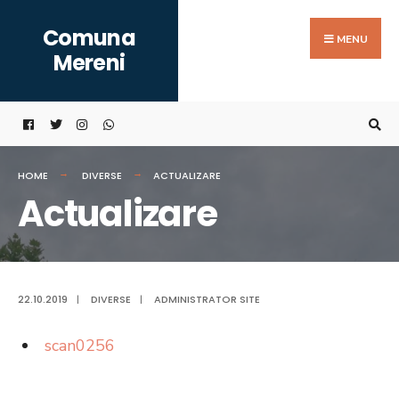
Search
Skip
Comuna
for:
to
MENU
Mereni
content
HOME
DIVERSE
ACTUALIZARE
Actualizare
22.10.2019
|
DIVERSE
|
ADMINISTRATOR SITE
scan0256