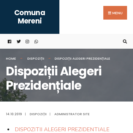
Search
Skip
Comuna
for:
to
MENU
Mereni
content
HOME
DISPOZIȚII
DISPOZIȚII ALEGERI PREZIDENȚIALE
Dispoziții Alegeri
Prezidențiale
14.10.2019
|
DISPOZIȚII
|
ADMINISTRATOR SITE
DISPOZITII ALEGERI PREZIDENTIALE