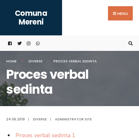
Search
Skip
Comuna
for:
to
MENU
Mereni
content
HOME
DIVERSE
PROCES VERBAL SEDINTA
Proces verbal
sedinta
24.06.2019
|
DIVERSE
|
ADMINISTRATOR SITE
Proces verbal sedinta 1