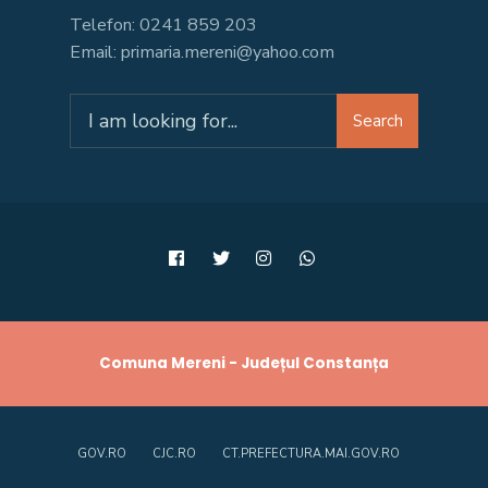
Telefon: 0241 859 203
Email: primaria.mereni@yahoo.com
Search
Search
for:
Comuna Mereni - Județul Constanța
GOV.RO
CJC.RO
CT.PREFECTURA.MAI.GOV.RO