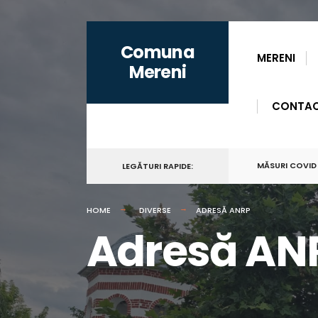
for:
Skip
Comuna
to
MERENI
Mereni
content
CONTA
MĂSURI COVID
LEGĂTURI RAPIDE:
HOME
DIVERSE
ADRESĂ ANRP
Adresă AN