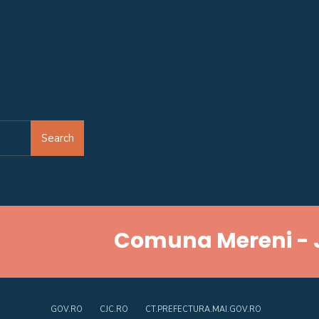
Search
Comuna Mereni - 
GOV.RO
CJC.RO
CT.PREFECTURA.MAI.GOV.RO