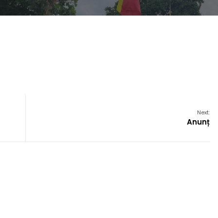
Next:
Anunț